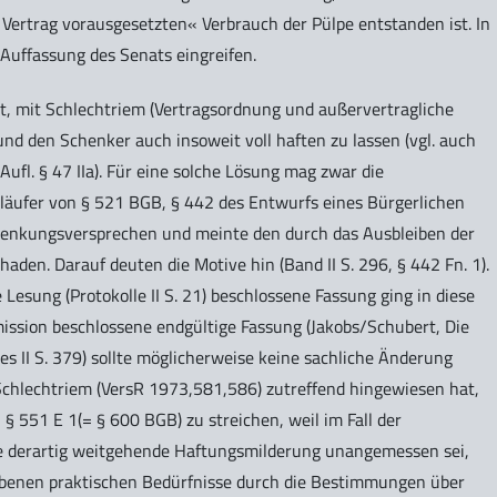
Vertrag vorausgesetzten« Verbrauch der Pülpe entstanden ist. In
uffassung des Senats eingreifen.
igt, mit Schlechtriem (Vertragsordnung und außervertragliche
und den Schenker auch insoweit voll haften zu lassen (vgl. auch
Aufl. § 47 IIa). Für eine solche Lösung mag zwar die
läufer von § 521 BGB, § 442 des Entwurfs eines Bürgerlichen
Schenkungsversprechen und meinte den durch das Ausbleiben der
den. Darauf deuten die Motive hin (Band II S. 296, § 442 Fn. 1).
 Lesung (Protokolle II S. 21) beschlossene Fassung ging in diese
ission beschlossene endgültige Fassung (Jakobs/Schubert, Die
 II S. 379) sollte möglicherweise keine sachliche Änderung
Schlechtriem (VersR 1973,581,586) zutreffend hingewiesen hat,
§ 551 E 1(= § 600 BGB) zu streichen, weil im Fall der
ne derartig weitgehende Haftungsmilderung unangemessen sei,
benen praktischen Bedürfnisse durch die Bestimmungen über