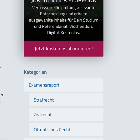
Verpasse keine prüfungsrelevante
Entscheidung und erhalte
ausgewählte Inhalte für Dein Studium
und Referendariat. Wöchentlich.
Digital. Kostenlos.
Jetzt kostenlos abonnieren!
n
t
Kategorien
Examensreport
en.
Strafrecht
.
Zivilrecht
Öffentliches Recht