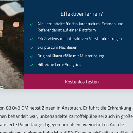
Effektiver lernen?
Alle Lerninhalte für das Jurastudium, Examen und
Referendariat auf einer Plattform
Erklärvideos mit interaktiven Verständnisfragen
Skripte zum Nachlesen
Original Klausurfälle mit Musterlösung
Hilfreiche Lern-Analytics
Kostenlos testen
on 83.848 DM nebst Zinsen in Anspruch. Er führt die Erkrankung 
ymen behandelt war; unbehandelte Kartoffelpülpe sei auch in groß
tisierte Pülpe tauge dagegen nur als Schweinefutter. Auf die
ewiesen. Vielmehr habe M. auf B.’s Frage ausdrücklich erklärt, d