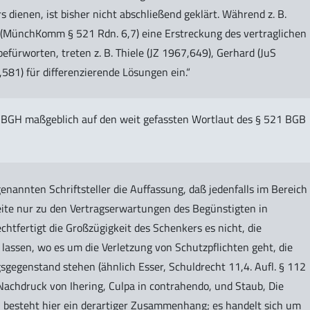
s dienen, ist bisher nicht abschließend geklärt. Während z. B.
 (MünchKomm § 521 Rdn. 6,7) eine Erstreckung des vertraglichen
ürworten, treten z. B. Thiele (JZ 1967,649), Gerhard (JuS
81) für differenzierende Lösungen ein.“
r BGH maßgeblich auf den weit gefassten Wortlaut des § 521 BGB
genannten Schriftsteller die Auffassung, daß jedenfalls im Bereich
eite nur zu den Vertragserwartungen des Begünstigten in
htfertigt die Großzügigkeit des Schenkers es nicht, die
lassen, wo es um die Verletzung von Schutzpflichten geht, die
egenstand stehen (ähnlich Esser, Schuldrecht 11,4. Aufl. § 112
achdruck von Ihering, Culpa in contrahendo, und Staub, Die
n besteht hier ein derartiger Zusammenhang; es handelt sich um