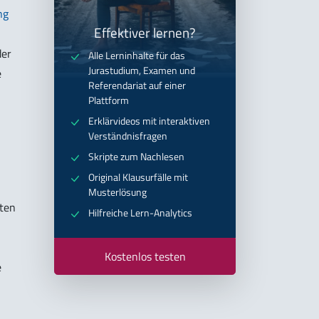
ng
Effektiver lernen?
der
Alle Lerninhalte für das
Jurastudium, Examen und
e
Referendariat auf einer
Plattform
Erklärvideos mit interaktiven
Verständnisfragen
Skripte zum Nachlesen
Original Klausurfälle mit
Musterlösung
hten
Hilfreiche Lern-Analytics
Kostenlos testen
e