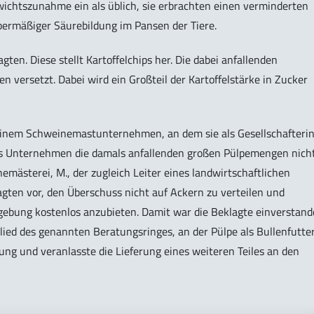
ewichtszunahme ein als üblich, sie erbrachten einen verminderten
bermäßiger Säurebildung im Pansen der Tiere.
ten. Diese stellt Kartoffelchips her. Die dabei anfallenden
n versetzt. Dabei wird ein Großteil der Kartoffelstärke in Zucker
 einem Schweinemastunternehmen, an dem sie als Gesellschafteri
ses Unternehmen die damals anfallenden großen Pülpemengen nich
mästerei, M., der zugleich Leiter eines landwirtschaftlichen
agten vor, den Überschuss nicht auf Ackern zu verteilen und
ebung kostenlos anzubieten. Damit war die Beklagte einverstand
glied des genannten Beratungsringes, an der Pülpe als Bullenfutter
ung und veranlasste die Lieferung eines weiteren Teiles an den