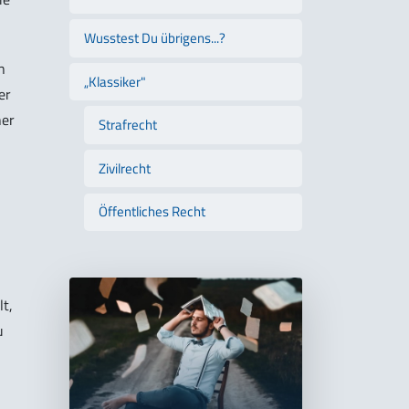
Wusstest Du übrigens...?
h
„Klassiker"
er
ner
Strafrecht
Zivilrecht
Öffentliches Recht
t,
u