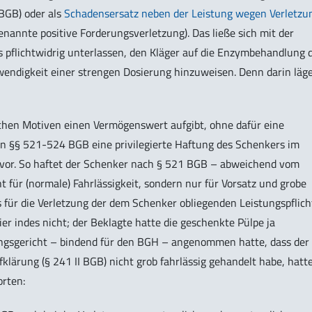
I BGB) oder als
Schadensersatz neben der Leistung wegen Verletzu
enannte positive Forderungsverletzung). Das ließe sich mit der
pflichtwidrig unterlassen, den Kläger auf die Enzymbehandlung 
wendigkeit einer strengen Dosierung hinzuweisen. Denn darin läg
ischen Motiven einen Vermögenswert aufgibt, ohne dafür eine
 in §§ 521-524 BGB eine privilegierte Haftung des Schenkers im
n vor. So haftet der Schenker nach § 521 BGB – abweichend vom
t für (normale) Fahrlässigkeit, sondern nur für Vorsatz und grobe
ls für die Verletzung der dem Schenker obliegenden Leistungspflic
er indes nicht; der Beklagte hatte die geschenkte Pülpe ja
ngsgericht – bindend für den BGH – angenommen hatte, dass der
klärung (§ 241 II BGB) nicht grob fahrlässig gehandelt habe, hatt
orten: