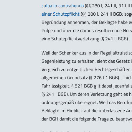
culpa in contrahendo
(§§ 280 I, 241 II, 311 I
einer Schutzpflicht
(§§ 280 I, 241 II BGB; sog
Begründung annehmen, der Beklagte habe es 
Pülpe und über die daraus resultierende Not
eine Schutzpflichtverletzung (§ 241 II BGB).
Weil der Schenker aus in der Regel altruist
Gegenleistung zu erhalten, sieht das Gesetz
Vergleich zu entgeltlichen Rechtsgeschäfte
allgemeinen Grundsatz (§ 276 I 1 BGB) – nich
Fahrlässigkeit. § 521 BGB gilt dabei jedenfal
(§ 241 I BGB). Um deren Verletzung geht es hi
ordnungsgemäß übereignet. Weil das Berufu
Beklagte im Hinblick auf die unterlassene Auf
der BGH damit die folgende Frage zu beantw