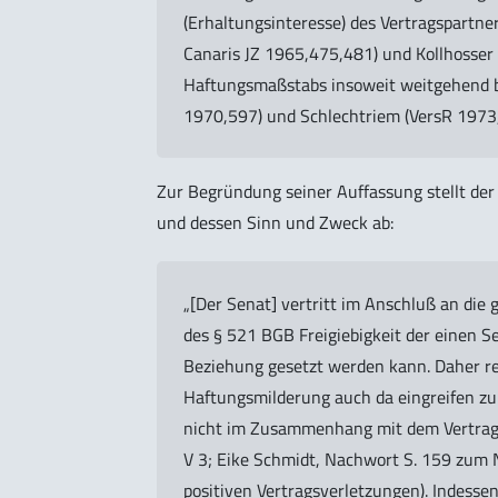
(Erhaltungsinteresse) des Vertragspartner
Canaris JZ 1965,475,481) und Kollhosser
Haftungsmaßstabs insoweit weitgehend bef
1970,597) und Schlechtriem (VersR 1973,5
Zur Begründung seiner Auffassung stellt de
und dessen Sinn und Zweck ab:
„[Der Senat] vertritt im Anschluß an die 
des § 521 BGB Freigiebigkeit der einen S
Beziehung gesetzt werden kann. Daher rec
Haftungsmilderung auch da eingreifen zu 
nicht im Zusammenhang mit dem Vertragsg
V 3; Eike Schmidt, Nachwort S. 159 zum N
positiven Vertragsverletzungen). Indesse