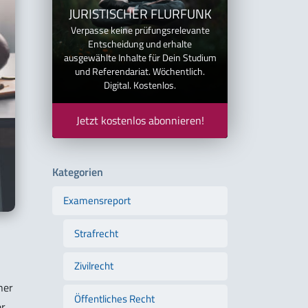
JURISTISCHER FLURFUNK
Verpasse keine prüfungsrelevante
Entscheidung und erhalte
ausgewählte Inhalte für Dein Studium
und Referendariat. Wöchentlich.
Digital. Kostenlos.
Jetzt kostenlos abonnieren!
Kategorien
Examensreport
Strafrecht
Zivilrecht
ner
Öffentliches Recht
er