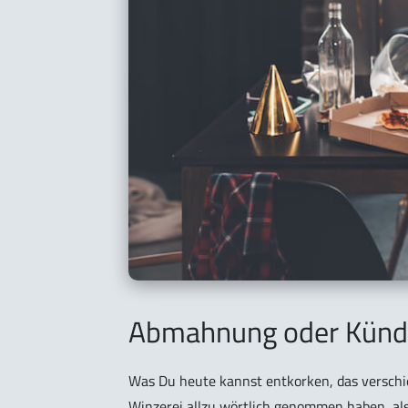
Abmahnung oder Künd
Was Du heute kannst entkorken, das verschie
Winzerei allzu wörtlich genommen haben, als 