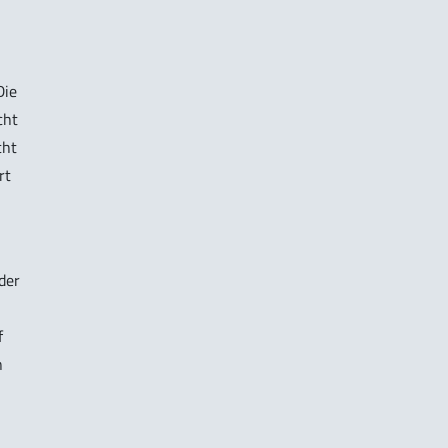
Die
cht
cht
rt
der
f
n