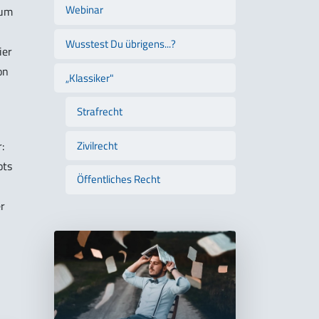
Webinar
zum
Wusstest Du übrigens...?
ier
on
„Klassiker"
Strafrecht
Zivilrecht
:
ots
Öffentliches Recht
r