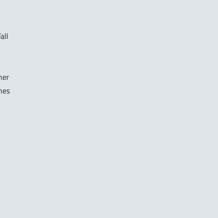
all
ner
nes