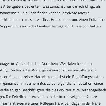
es Arbeitgebers bedienten. Was zunächst nur danach klingt, als
sammensein kein Ende finden können, erreichte andere
ichte über zermatschtes Obst, Erbrochenes und einen Polizeieins
Wuppertal als auch das Landesarbeitsgericht Düsseldorf hatten
anager im Außendienst in Nordrhein-Westfalen bei der in
ftigt. Die beklagte Winzergenossenschaft veranstaltete am
ch der Kläger anreiste. Nachdem zunächst ein Begrüßungssekt im
ter gemeinsam mit einem Bus zu der eigentlichen Location, einem
 diejenigen Beschäftigten, die dies wollten, zum Betriebsgeländ
r. Die Feierlichkeiten sollten in der betriebseigenen Kellerei
insam mit zwei weiteren Kollegen trank der Kläger in der Nähe