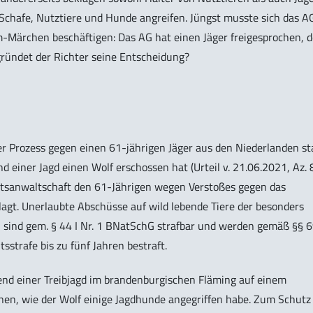
 Schafe, Nutztiere und Hunde angreifen. Jüngst musste sich das A
-Märchen beschäftigen: Das AG hat einen Jäger freigesprochen, d
gründet der Richter seine Entscheidung?
 Prozess gegen einen 61-jährigen Jäger aus den Niederlanden sta
 einer Jagd einen Wolf erschossen hat (Urteil v. 21.06.2021, Az. 
aatsanwaltschaft den 61-Jährigen wegen Verstoßes gegen das
gt. Unerlaubte Abschüsse auf wild lebende Tiere der besonders
- sind gem. § 44 I Nr. 1 BNatSchG strafbar und werden gemäß §§ 
sstrafe bis zu fünf Jahren bestraft.
end einer Treibjagd im brandenburgischen Fläming auf einem
nen, wie der Wolf einige Jagdhunde angegriffen habe. Zum Schutz