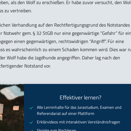
eben, als den Wolf zu erschießen. Er habe zuvor versucht, den Wol
s zu vertreiben.
dlichen Verhandlung auf den Rechtfertigungsgrund des Notstandes
ur Notwehr gem. § 32 StGB nur eine gegenwärtige “Gefahr” für ei
gegen einen gegenwärtigen, rechtswidrigen “Angriff”. Für eine
dass es wahrscheinlich zu einem Schaden kommen wird. Dies war 
der Wolf habe die Jagdhunde angegriffen. Daher lag nach den
fertigender Notstand vor.
Effektiver lernen?
Alle Lerninhalte für das Jurastudium, Examen und
Referendariat auf einer Plattform
Erklärvideos mit interaktiven Verständnisfragen
Skripte zum Nachlesen