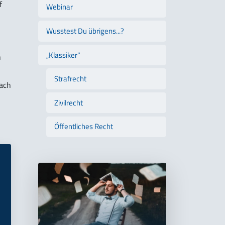
f
Webinar
Wusstest Du übrigens...?
„Klassiker"
n
Strafrecht
nach
Zivilrecht
Öffentliches Recht