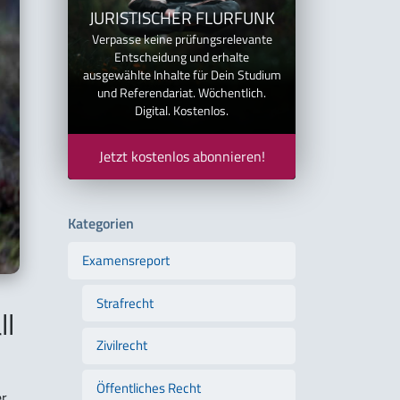
JURISTISCHER FLURFUNK
Verpasse keine prüfungsrelevante
Entscheidung und erhalte
ausgewählte Inhalte für Dein Studium
und Referendariat. Wöchentlich.
Digital. Kostenlos.
Jetzt kostenlos abonnieren!
Kategorien
Examensreport
Strafrecht
ll
Zivilrecht
Öffentliches Recht
r,