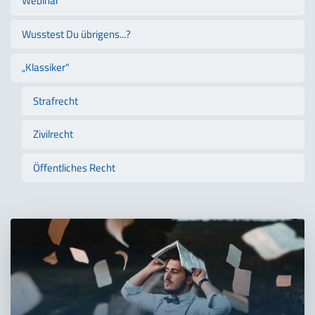
Webinar
Wusstest Du übrigens...?
„Klassiker"
Strafrecht
Zivilrecht
Öffentliches Recht