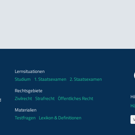
Lernsituationen
Studium
1. Staatsexamen
2. Staatsexamen
Rechtsgebiete
Hi
Zivilrecht
Strafrecht
Öffentliches Recht
d
Hä
Materialien
Testfragen
Lexikon & Definitionen