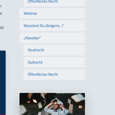
Öffentliches Recht
m
ss
Webinar
Wusstest Du übrigens...?
ld
„Klassiker"
Strafrecht
Zivilrecht
Öffentliches Recht