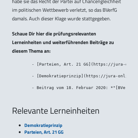
habe sie das Recht der Partei auf Chancengleichheit
im politischen Wettbewerb verletzt, so das BVerfG
damals. Auch dieser Klage wurde stattgegeben.
Schaue Dir hier die prüfungsrelevanten
Lerneinheiten und weiterführenden Beiträge zu
diesem Thema an:
	- [Parteien, Art. 21 GG](https://jura-online.de/lernen/parteien-art-21-gg/235/excursus?utm_campaign=Wusstest_Du_BVerfG_Neutralitaetsgebot_und_die_AfD?utm_medium=facebook&utm_source=organic&utm_campaign=Wusstest_Du_BVerfG_zu_Seehofers_Neutralitaetspflicht)

	- [Demokratieprinzip](https://jura-online.de/lernen/demokratieprinzip/237/excursus?utm_campaign=Wusstest_Du_BVerfG_Neutralitaetsgebot_und_die_AfD?utm_medium=facebook&utm_source=organic&utm_campaign=Wusstest_Du_BVerfG_zu_Seehofers_Neutralitaetspflicht)

Relevante Lerneinheiten
Demokratieprinzip
Parteien, Art. 21 GG