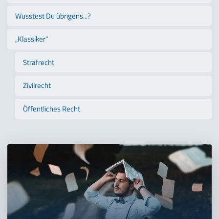
Wusstest Du übrigens...?
„Klassiker"
Strafrecht
Zivilrecht
Öffentliches Recht