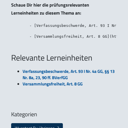
Schaue Dir hier die prüfungsrelevanten
Lerneinheiten zu diesem Thema an:
	- [Verfassungsbeschwerde, Art. 93 I Nr. 4a GG, §§ 13 Nr. 8a, 23, 90 BVerfGG](https://jura-online.de/lernen/verfassungsbeschwerde-art-93-i-nr-4a-gg-13-nr-8a-23-90-ff-bverfgg/855/excursus?utm_campaign=Wusstest_Du_BVerfG_kippt_Versammlungsverbot_in_Giessen)

Relevante Lerneinheiten
Verfassungsbeschwerde, Art. 93 I Nr. 4a GG, §§ 13
Nr. 8a, 23, 90 ff. BVerfGG
Versammlungsfreiheit, Art. 8 GG
Kategorien