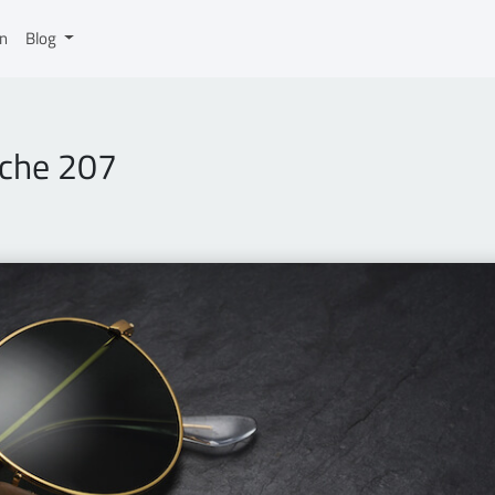
on
Blog
ache 207