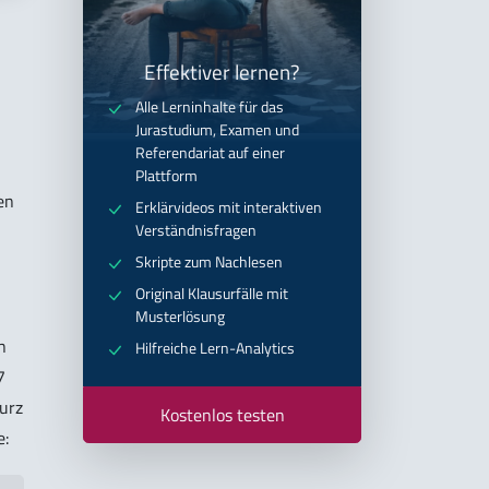
Effektiver lernen?
Alle Lerninhalte für das
Jurastudium, Examen und
Referendariat auf einer
Plattform
en
Erklärvideos mit interaktiven
Verständnisfragen
Skripte zum Nachlesen
Original Klausurfälle mit
Musterlösung
n
Hilfreiche Lern-Analytics
7
kurz
Kostenlos testen
e: