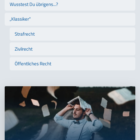
Wusstest Du übrigens...?
„Klassiker"
Strafrecht
Zivilrecht
Öffentliches Recht