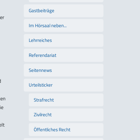
Gastbeiträge
der
Im Hörsaal neben...
Lehrreiches
Referendariat
Seitennews
d
Urteilsticker
ten
Strafrecht
ie
Zivilrecht
elt
Öffentliches Recht