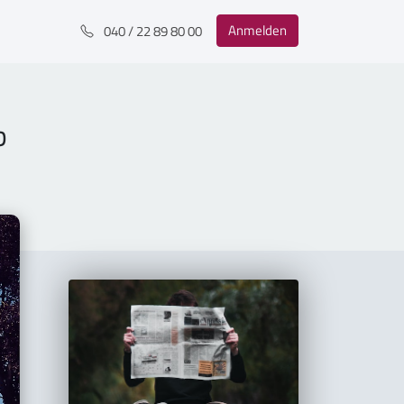
Anmelden
040 / 22 89 80 00
b