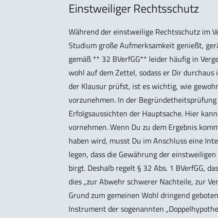
Einstweiliger Rechtsschutz
Während der einstweilige Rechtsschutz im
Studium große Aufmerksamkeit genießt, gerä
gemäß ** 32 BVerfGG** leider häufig in Verg
wohl auf dem Zettel, sodass er Dir durchau
der Klausur prüfst, ist es wichtig, wie gewo
vorzunehmen. In der Begründetheitsprüfung g
Erfolgsaussichten der Hauptsache. Hier kann
vornehmen. Wenn Du zu dem Ergebnis kommst
haben wird, musst Du im Anschluss eine Int
legen, dass die Gewährung der einstweilige
birgt. Deshalb regelt § 32 Abs. 1 BVerfGG, d
dies „zur Abwehr schwerer Nachteile, zur V
Grund zum gemeinen Wohl dringend geboten i
Instrument der sogenannten „Doppelhypothes