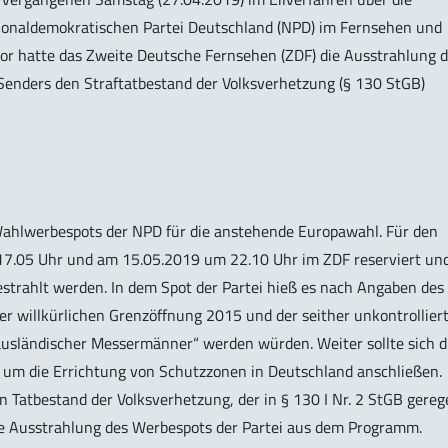
ionaldemokratischen Partei Deutschland (NPD) im Fernsehen und
uvor hatte das Zweite Deutsche Fernsehen (ZDF) die Ausstrahlung 
 Senders den Straftatbestand der Volksverhetzung (§ 130 StGB)
Wahlwerbespots der NPD für die anstehende Europawahl. Für den
7.05 Uhr und am 15.05.2019 um 22.10 Uhr im ZDF reserviert un
estrahlt werden. In dem Spot der Partei hieß es nach Angaben des
er willkürlichen Grenzöffnung 2015 und der seither unkontrollier
usländischer Messermänner“ werden würden. Weiter sollte sich d
g um die Errichtung von Schutzzonen in Deutschland anschließen.
n Tatbestand der Volksverhetzung, der in § 130 I Nr. 2 StGB gereg
die Ausstrahlung des Werbespots der Partei aus dem Programm.