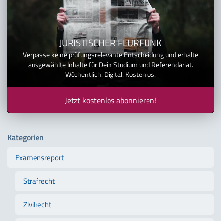
JURISTISCHER FLURFUNK
Verpasse keine prüfungsrelevante Entscheidung und erhalte
ausgewählte Inhalte für Dein Studium und Referendariat.
Wöchentlich. Digital. Kostenlos.
Jetzt kostenlos abonnieren!
Kategorien
Examensreport
Strafrecht
Zivilrecht