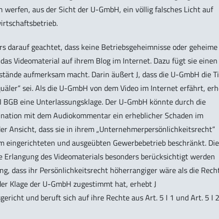
werfen, aus der Sicht der U-GmbH, ein völlig falsches Licht auf
irtschaftsbetrieb.
 darauf geachtet, dass keine Betriebsgeheimnisse oder geheime
 das Videomaterial auf ihrem Blog im Internet. Dazu fügt sie einen
stände aufmerksam macht. Darin äußert J, dass die U-GmbH die T
uäler“ sei. Als die U-GmbH von dem Video im Internet erfährt, er
4 I BGB eine Unterlassungsklage. Der U-GmbH könnte durch die
bination mit dem Audiokommentar ein erheblicher Schaden im
r Ansicht, dass sie in ihrem „Unternehmerpersönlichkeitsrecht“
rem eingerichteten und ausgeübten Gewerbebetrieb beschränkt. Die
e Erlangung des Videomaterials besonders berücksichtigt werden
g, dass ihr Persönlichkeitsrecht höherrangiger wäre als die Rech
der Klage der U-GmbH zugestimmt hat, erhebt J
icht und beruft sich auf ihre Rechte aus Art. 5 I 1 und Art. 5 I 