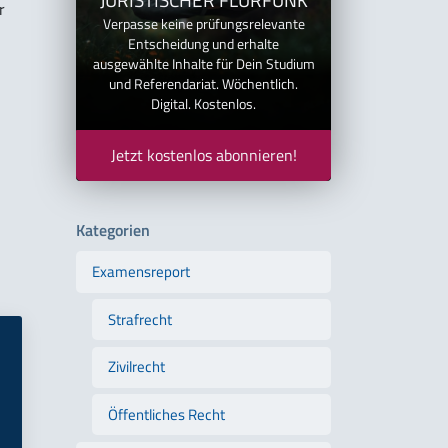
r
Verpasse keine prüfungsrelevante
Entscheidung und erhalte
ausgewählte Inhalte für Dein Studium
und Referendariat. Wöchentlich.
Digital. Kostenlos.
Jetzt kostenlos abonnieren!
Kategorien
Examensreport
Strafrecht
Zivilrecht
Öffentliches Recht