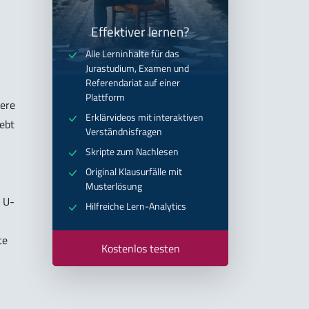
Effektiver lernen?
Alle Lerninhalte für das
Jurastudium, Examen und
Referendariat auf einer
Plattform
iere
Erklärvideos mit interaktiven
hebt
Verständnisfragen
Skripte zum Nachlesen
Original Klausurfälle mit
Musterlösung
 U-
Hilfreiche Lern-Analytics
te
Kostenlos testen
2