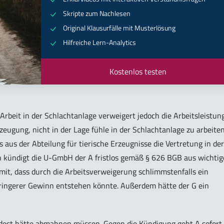
Skripte zum Nachlesen
Original Klausurfälle mit Musterlösung
Hilfreiche Lern-Analytics
Kostenlos testen
rbeit in der Schlachtanlage verweigert jedoch die Arbeitsleistung
rzeugung, nicht in der Lage fühle in der Schlachtanlage zu arbeiten
aus der Abteilung für tierische Erzeugnisse die Vertretung in der
 kündigt die U-GmbH der A fristlos gemäß § 626 BGB aus wichti
it, dass durch die Arbeitsverweigerung schlimmstenfalls ein
eringerer Gewinn entstehen könnte. Außerdem hätte der G ein
ndest hätte abmahnen müssen. Gegen die Kündigung geht A sofort