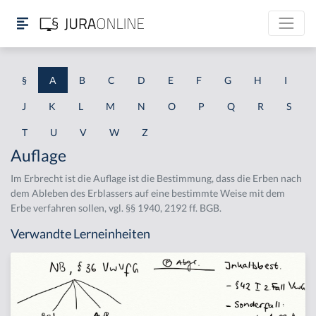
§
A
B
C
D
E
F
G
H
I
J
K
L
M
N
O
P
Q
R
S
T
U
V
W
Z
Auflage
Im Erbrecht ist die Auflage ist die Bestimmung, dass die Erben nach
dem Ableben des Erblassers auf eine bestimmte Weise mit dem
Erbe verfahren sollen, vgl. §§ 1940, 2192 ff. BGB.
Verwandte Lerneinheiten