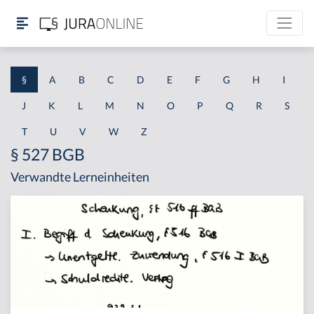
§
A
B
C
D
E
F
G
H
I
J
K
L
M
N
O
P
Q
R
S
T
U
V
W
Z
§ 527 BGB
Verwandte Lerneinheiten