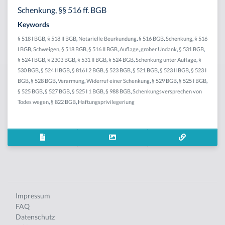
Schenkung, §§ 516 ff. BGB
Keywords
§ 518 I BGB
,
§ 518 II BGB
,
Notarielle Beurkundung
,
§ 516 BGB
,
Schenkung
,
§ 516
I BGB
,
Schweigen
,
§ 518 BGB
,
§ 516 II BGB
,
Auflage
,
grober Undank
,
§ 531 BGB
,
§ 524 I BGB
,
§ 2303 BGB
,
§ 531 II BGB
,
§ 524 BGB
,
Schenkung unter Auflage
,
§
530 BGB
,
§ 524 II BGB
,
§ 816 I 2 BGB
,
§ 523 BGB
,
§ 521 BGB
,
§ 523 II BGB
,
§ 523 I
BGB
,
§ 528 BGB
,
Verarmung
,
Widerruf einer Schenkung
,
§ 529 BGB
,
§ 525 I BGB
,
§ 525 BGB
,
§ 527 BGB
,
§ 525 I 1 BGB
,
§ 988 BGB
,
Schenkungsversprechen von
Todes wegen
,
§ 822 BGB
,
Haftungsprivilegeriung
Impressum
FAQ
Datenschutz