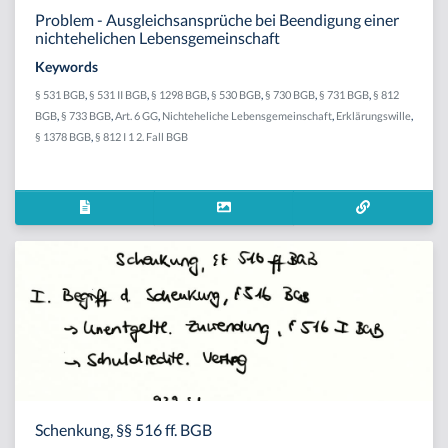
Problem - Ausgleichsansprüche bei Beendigung einer
nichtehelichen Lebensgemeinschaft
Keywords
§ 531 BGB
,
§ 531 II BGB
,
§ 1298 BGB
,
§ 530 BGB
,
§ 730 BGB
,
§ 731 BGB
,
§ 812
BGB
,
§ 733 BGB
,
Art. 6 GG
,
Nichteheliche Lebensgemeinschaft
,
Erklärungswille
,
§ 1378 BGB
,
§ 812 I 1 2. Fall BGB
Schenkung, §§ 516 ff. BGB