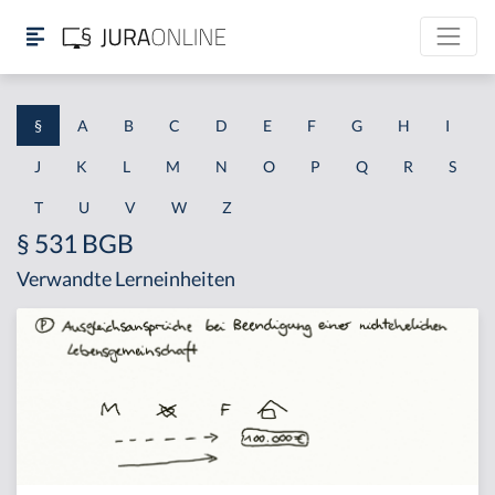
§
A
B
C
D
E
F
G
H
I
J
K
L
M
N
O
P
Q
R
S
T
U
V
W
Z
§ 531 BGB
Verwandte Lerneinheiten