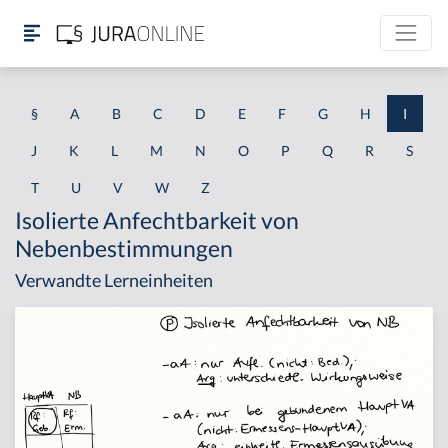
§
A
B
C
D
E
F
G
H
I
J
K
L
M
N
O
P
Q
R
S
T
U
V
W
Z
Isolierte Anfechtbarkeit von
Nebenbestimmungen
Verwandte Lerneinheiten