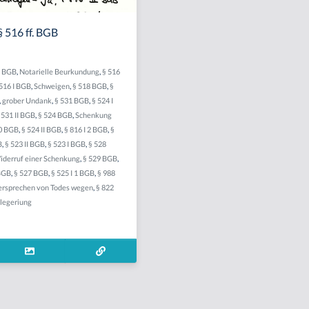
 516 ff. BGB
I BGB
,
Notarielle Beurkundung
,
§ 516
516 I BGB
,
Schweigen
,
§ 518 BGB
,
§
,
grober Undank
,
§ 531 BGB
,
§ 524 I
 531 II BGB
,
§ 524 BGB
,
Schenkung
0 BGB
,
§ 524 II BGB
,
§ 816 I 2 BGB
,
§
B
,
§ 523 II BGB
,
§ 523 I BGB
,
§ 528
iderruf einer Schenkung
,
§ 529 BGB
,
BGB
,
§ 527 BGB
,
§ 525 I 1 BGB
,
§ 988
rsprechen von Todes wegen
,
§ 822
legeriung