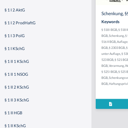
§ 1 I 2 AktG
Schenkung, §§
Keywords
§ 1 I 2 ProdHaftG
§ 518 I BGB
,
§ 518 I
§ 1 I 3 PolG
BGB
,
Schenkung
,
§ 
516 II BGB
,
Auflage
BGB
,
§ 2303 BGB
,
§
§ 1 I KSchG
unter Auflage
,
§ 53
523 BGB
,
§ 521 BG
§ 1 II 1 KSchG
BGB
,
Verarmung
,
W
§ 525 I BGB
,
§ 525 
§ 1 II 1 NSOG
BGB
,
Schenkungsve
BGB
,
Haftungsprivi
§ 1 II 2 KSchG
§ 1 II 3 KSchG
§ 1 II HGB
§ 1 II KSchG