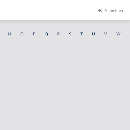
Anmelden
N
O
P
Q
R
S
T
U
V
W