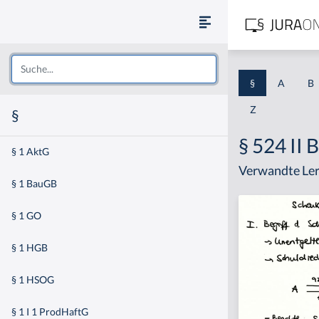
§
A
B
Z
§
§ 524 II
§ 1 AktG
Verwandte Ler
§ 1 BauGB
§ 1 GO
§ 1 HGB
§ 1 HSOG
§ 1 I 1 ProdHaftG