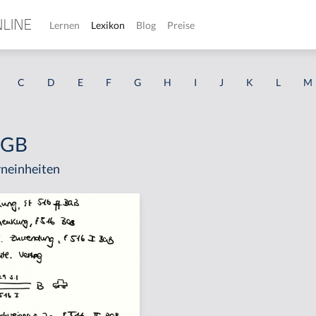
Lernen
Lexikon
Blog
Preise
C
D
E
F
G
H
I
J
K
L
M
 BGB
neinheiten