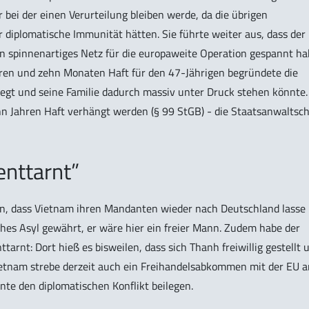
ur bei der einen Verurteilung bleiben werde, da die übrigen
 diplomatische Immunität hätten. Sie führte weiter aus, dass der
n spinnenartiges Netz für die europaweite Operation gespannt ha
ahren und zehn Monaten Haft für den 47-Jährigen begründete die
legt und seine Familie dadurch massiv unter Druck stehen könnte.
hn Jahren Haft verhängt werden (§ 99 StGB) - die Staatsanwaltsch
enttarnt”
un, dass Vietnam ihren Mandanten wieder nach Deutschland lasse 
ches Asyl gewährt, er wäre hier ein freier Mann. Zudem habe der
tarnt: Dort hieß es bisweilen, dass sich Thanh freiwillig gestellt 
Vietnam strebe derzeit auch ein Freihandelsabkommen mit der EU a
te den diplomatischen Konflikt beilegen.