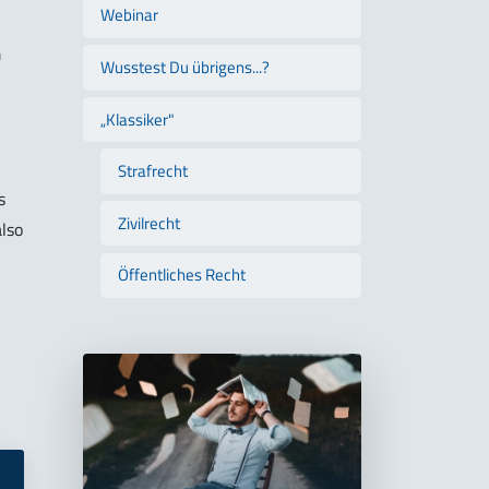
Webinar
m
Wusstest Du übrigens...?
„Klassiker"
Strafrecht
s
Zivilrecht
also
Öffentliches Recht