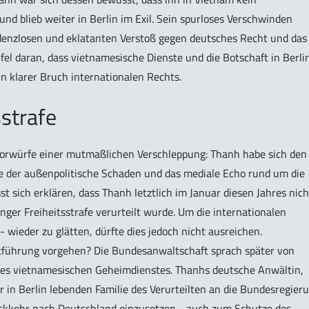
nd blieb weiter in Berlin im Exil. Sein spurloses Verschwinden
enzlosen und eklatanten Verstoß gegen deutsches Recht und das
fel daran, dass vietnamesische Dienste und die Botschaft in Berli
in klarer Bruch internationalen Rechts.
strafe
Vorwürfe einer mutmaßlichen Verschleppung: Thanh habe sich den
rde der außenpolitische Schaden und das mediale Echo rund um die
st sich erklären, dass Thanh letztlich im Januar diesen Jahres nich
ger Freiheitsstrafe verurteilt wurde. Um die internationalen
wieder zu glätten, dürfte dies jedoch nicht ausreichen.
ntführung vorgehen? Die Bundesanwaltschaft sprach später von
 des vietnamesischen Geheimdienstes. Thanhs deutsche Anwältin,
 in Berlin lebenden Familie des Verurteilten an die Bundesregier
Rückkehr nach Deutschland einzusetzen - auch zum Schutze des