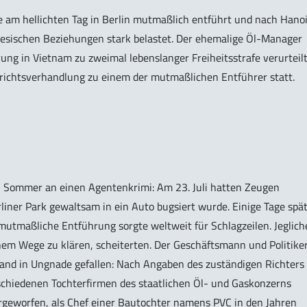
se am hellichten Tag in Berlin mutmaßlich entführt und nach Hano
mesischen Beziehungen stark belastet. Der ehemalige Öl-Manager
ng in Vietnam zu zweimal lebenslanger Freiheitsstrafe verurteilt
erichtsverhandlung zu einem der mutmaßlichen Entführer statt.
en Sommer an einen Agentenkrimi: Am 23. Juli hatten Zeugen
liner Park gewaltsam in ein Auto bugsiert wurde. Einige Tage spä
e mutmaßliche Entführung sorgte weltweit für Schlagzeilen. Jeglich
hem Wege zu klären, scheiterten. Der Geschäftsmann und Politike
nd in Ungnade gefallen: Nach Angaben des zuständigen Richters
schiedenen Tochterfirmen des staatlichen Öl- und Gaskonzerns
geworfen, als Chef einer Bautochter namens PVC in den Jahren