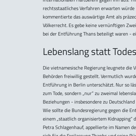
rechtsstaatliches Verfahren erwarten würde u
kommentierte das auswärtige Amt als präzed
Völkerrecht. Es gebe keine vernünftigen Zwei
bei der Entführung Thans beteiligt waren - e
Lebenslang statt Todes
Die vietnamesische Regierung leugnete die 
Behörden freiwillig gestellt. Vermutlich wu
Entführung in Berlin unterschätzt. Nur so läs
zum Tode, sondern „nur” zu zweimal lebenslan
Beziehungen - insbesondere zu Deutschland - 
Wie sollte die Bundesregierung gegen die E
einem „staatlich organisiertem Kidnapping”
Petra Schlagenhauf, appellierte im Namen der
sich für die Freilassung Thanhs und seine 