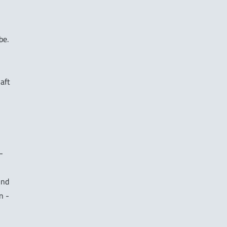
be.
aft
-
und
n -