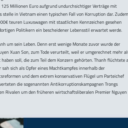
 125 Millionen Euro aufgrund undurchsichtiger Verträge mit
 stelle in Vietnam einen typischen Fall von Korruption dar. Zude
.000€ teuren Luxuswagen mit staatlichen Kennzeichen gesehen
ortigen Politikern ein bescheidener Lebensstil erwartet werde.
anh um sein Leben. Denn erst wenige Monate zuvor wurde der
uyen Xuan Son, zum Tode verurteilt, weil er umgerechnet mehr al
 haben soll, die zum Teil dem Konzern gehörten. Thanh flüchtete 
r sah sich als Opfer eines Machtkampfes innerhalb der
tsreformen und dem extrem konservativen Flügel um Parteichef
 werteten die sogenannten Antikorruptionskampagnen Trongs
rnen Rivalen um den früheren wirtschaftsliberalen Premier Nguyen