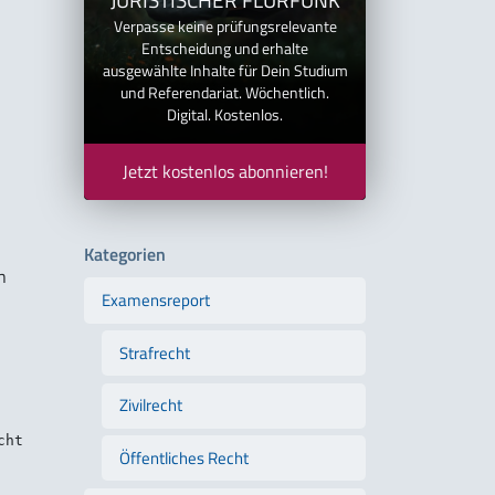
Verpasse keine prüfungsrelevante
Entscheidung und erhalte
ausgewählte Inhalte für Dein Studium
und Referendariat. Wöchentlich.
Digital. Kostenlos.
Jetzt kostenlos abonnieren!
Kategorien
n
Examensreport
Strafrecht
Zivilrecht
Öffentliches Recht