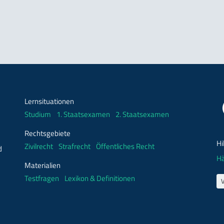
Lernsituationen
Studium
1. Staatsexamen
2. Staatsexamen
Rechtsgebiete
Hi
Zivilrecht
Strafrecht
Öffentliches Recht
d
Hä
Materialien
Testfragen
Lexikon & Definitionen