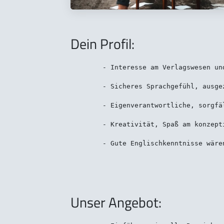
Dein Profil:
	- Interesse am Verlagswesen und Legal Tech,

	- Sicheres Sprachgefühl, ausgezeichnete Deutschkenntnisse, perfekte Rechtschreibung und gute kommunikative Fähigkeiten,

	- Eigenverantwortliche, sorgfältige und teamorientierte Arbeitsweise,

	- Kreativität, Spaß am konzeptionellen und selbständigen Arbeiten,

Unser Angebot: