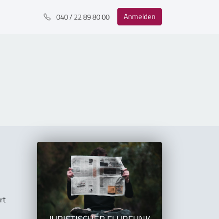
Anmelden
040 / 22 89 80 00
rt
JURISTISCHER FLURFUNK