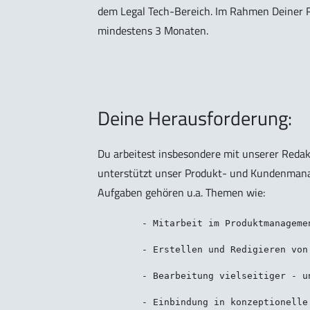
dem Legal Tech-Bereich. Im Rahmen Deiner Re
mindestens 3 Monaten.
Deine Herausforderung:
Du arbeitest insbesondere mit unserer Redak
unterstützt unser Produkt- und Kundenmana
Aufgaben gehören u.a. Themen wie:
	- Mitarbeit im Produktmanagement und der Jura-Online-Redaktion,

	- Erstellen und Redigieren von redaktionellen Inhalten und (Werbe-) Texten,

	- Bearbeitung vielseitiger - und insbesondere examensrelevanter - Sachverhalts- und Rechtsfragen,

	- Einbindung in konzeptionelle Überlegungen neuer Projekte und Produkte,
