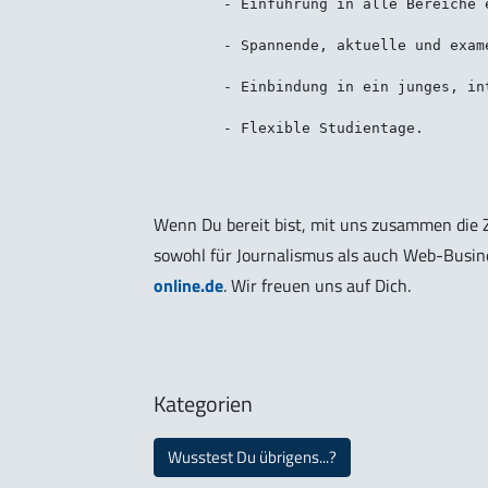
	- Einführung in alle Bereiche eines juristischen “Start Ups” - Produktmanagement, Redaktion, Medien- und Prozessmanagement sowie Marketing,

	- Spannende, aktuelle und examensrelevante Themen,

	- Einbindung in ein junges, internationales und engagiertes Team - bestehend aus (Voll-) Juristen, Programmierern und Visionären,

Wenn Du bereit bist, mit uns zusammen die Z
sowohl für Journalismus als auch Web-Busin
online.de
. Wir freuen uns auf Dich.
Kategorien
Wusstest Du übrigens...?