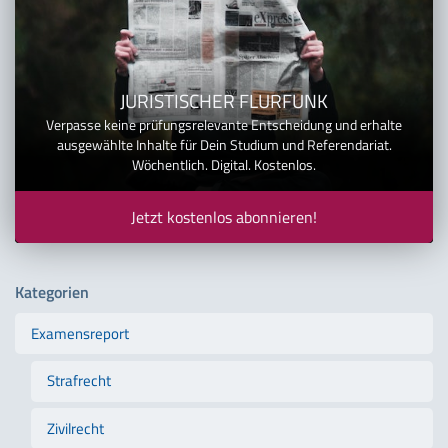
JURISTISCHER FLURFUNK
Verpasse keine prüfungsrelevante Entscheidung und erhalte
ausgewählte Inhalte für Dein Studium und Referendariat.
Wöchentlich. Digital. Kostenlos.
Jetzt kostenlos abonnieren!
Kategorien
Examensreport
Strafrecht
Zivilrecht