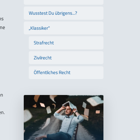
Wusstest Du übrigens...?
ns
ine
„Klassiker"
Strafrecht
Zivilrecht
Öffentliches Recht
en
en.