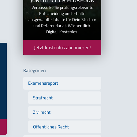
Verpasse keine prüfungsrelevante
Entscheidung und erhalte
ausgewählte Inhalte für Dein Studium
und Referendariat. Wöchentlich.
Digital. Kostenlos.
Jetzt kostenlos abonnieren!
Kategorien
Examensreport
Strafrecht
Zivilrecht
Öffentliches Recht