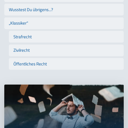
Wusstest Du übrigens...?
„Klassiker"
Strafrecht
Zivilrecht
Öffentliches Recht