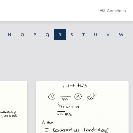
Anmelden
N
O
P
Q
R
S
T
U
V
W