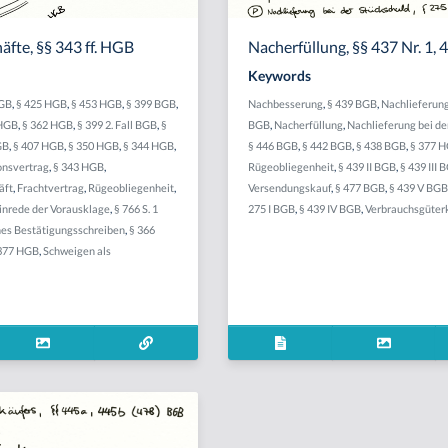
fte, §§ 343 ff. HGB
Nacherfüllung, §§ 437 Nr. 1,
Keywords
HGB
,
§ 425 HGB
,
§ 453 HGB
,
§ 399 BGB
,
Nachbesserung
,
§ 439 BGB
,
Nachlieferun
 HGB
,
§ 362 HGB
,
§ 399 2. Fall BGB
,
§
BGB
,
Nacherfüllung
,
Nachlieferung bei de
GB
,
§ 407 HGB
,
§ 350 HGB
,
§ 344 HGB
,
§ 446 BGB
,
§ 442 BGB
,
§ 438 BGB
,
§ 377 
onsvertrag
,
§ 343 HGB
,
Rügeobliegenheit
,
§ 439 II BGB
,
§ 439 III 
äft
,
Frachtvertrag
,
Rügeobliegenheit
,
Versendungskauf
,
§ 477 BGB
,
§ 439 V BG
inrede der Vorausklage
,
§ 766 S. 1
275 I BGB
,
§ 439 IV BGB
,
Verbrauchsgüter
es Bestätigungsschreiben
,
§ 366
377 HGB
,
Schweigen als