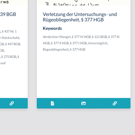
 439 BGB
Verletzung der Untersuchungs- und
Rügeobliegenheit, § 377 HGB
Keywords
g
,
§ 437 Nr. 1
Verdeckter Mangel
,
§ 377 IV HGB
,
§ 121 BGB
,
§ 377 III
r Stückschuld
,
HGB
,
§ 377 II HGB
,
§ 377 I HGB
,
Unverzüglich
,
HGB
,
§ 447 BGB
,
Rügeobliegenheit
,
§ 377 HGB
BGB
,
B
,
§ 275 BGB
,
§
kauf