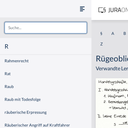
§
A
B
Z
R
Rügeobli
Rahmenrecht
Verwandte Ler
Rat
Raub
Raub mit Todesfolge
räuberische Erpressung
Räuberischer Angriff auf Kraftfahrer