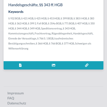
Handelsgeschäfte, §§ 343 ff. HGB
Keywords
§ 932 BGB
,
§ 421 HGB
,
§ 425 HGB
,
§ 453 HGB
,
§ 399 BGB
,
§ 383 I HGB
,
§ 383
HGB
,
§ 362 HGB
,
§ 399 2. Fall BGB
,
§ 354a BGB
,
§ 771 BGB
,
§ 407 HGB
,
§ 350
HGB
,
§ 344 HGB
,
§ 349 HGB
,
Speditionsvertrag
,
§ 343 HGB
,
Kommissionsgeschäft
,
Frachtvertrag
,
Rügeobliegenheit
,
Handelsgeschäft
,
Einrede der Vorausklage
,
§ 766 S. 1 BGB
,
kaufmännisches
Bestätigungsschreiben
,
§ 366 HGB
,
§ 766 BGB
,
§ 377 HGB
,
Schweigen als
Willenserklärung
Impressum
FAQ
Datenschutz