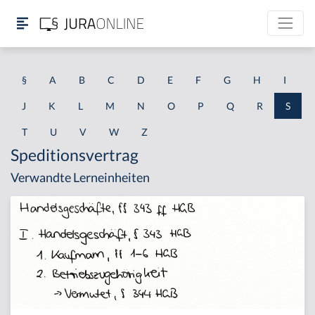
§
A
B
C
D
E
F
G
H
I
J
K
L
M
N
O
P
Q
R
S
T
U
V
W
Z
Speditionsvertrag
Verwandte Lerneinheiten