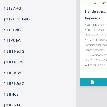
§ 1 I 2 AktG
Handelsgeschä
Keywords
§ 1 I 2 ProdHaftG
§ 932 BGB
,
§ 421 
§ 1 I 3 PolG
§ 383 I HGB
,
§ 383
354a BGB
,
§ 771 B
§ 349 HGB
,
Spediti
§ 1 I KSchG
Kommissionsgesch
Handelsgeschäft
,
E
§ 1 II 1 KSchG
BGB
,
kaufmännisch
HGB
,
§ 766 BGB
,
§ 
§ 1 II 1 NSOG
Willenserklärung
§ 1 II 2 KSchG
§ 1 II 3 KSchG
§ 1 II HGB
§ 1 II KSchG