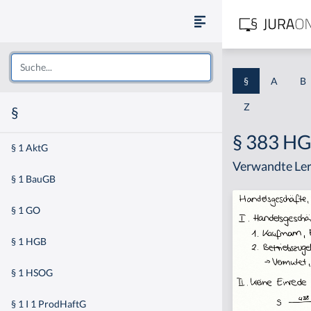
§
A
B
Z
§
§ 383 H
§ 1 AktG
Verwandte Ler
§ 1 BauGB
§ 1 GO
§ 1 HGB
§ 1 HSOG
§ 1 I 1 ProdHaftG