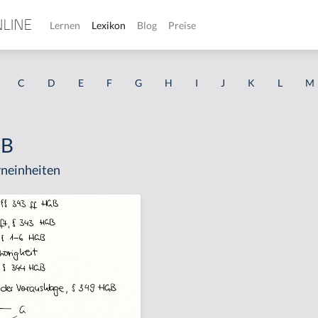
Lernen
Lexikon
Blog
Preise
C
D
E
F
G
H
I
J
K
L
M
GB
neinheiten