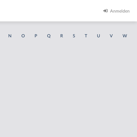
Anmelden
N
O
P
Q
R
S
T
U
V
W