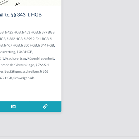
fte, §§ 343 ff. HGB
HGB
,
§ 425 HGB
,
§ 453 HGB
,
§ 399 BGB
,
 HGB
,
§ 362 HGB
,
§ 399 2. Fall BGB
,
§
GB
,
§ 407 HGB
,
§ 350 HGB
,
§ 344 HGB
,
onsvertrag
,
§ 343 HGB
,
äft
,
Frachtvertrag
,
Rügeobliegenheit
,
inrede der Vorausklage
,
§ 766 S. 1
es Bestätigungsschreiben
,
§ 366
377 HGB
,
Schweigen als