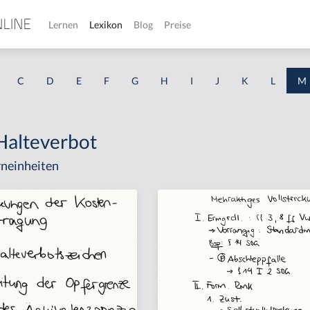
Lernen
Lexikon
Blog
Preise
C
D
E
F
G
H
I
J
K
L
M
Halteverbot
neinheiten