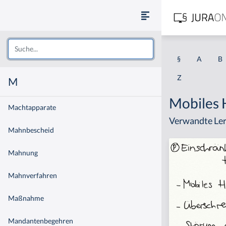
§
A
B
Z
M
Mobiles 
Machtapparate
Verwandte Ler
Mahnbescheid
Mahnung
Mahnverfahren
Maßnahme
Mandantenbegehren