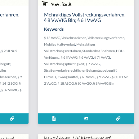
erfahren,
Mehraktiges Vollstreckungsverfahren,
§ 8 VwVfG Bln; § 6 I VwVG
Keywords
§ 13 VwVG
,
Verkehrszeichen
,
Vollstreckungsverfahren
,
Mobiles Halteverbot
,
Mehraktiges
g
,
§ 28 II Nr. 5
Vollstreckungsverfahren
,
Standardmaßnahmen
,
HDU-
Verfügung
,
§ 6 II VwVG
,
§ 6 VwVG
,
§ 7 I VwVG
,
begriff
,
Vollstreckungspflichtigkeit
,
§ 7 VwVG
,
iles
Straßenverkehrsrechtlicher Bekanntgabebegriff
,
hrszeichen
,
§ 9
Hinweis
,
Zwangsmittel
,
§ 6 I VwVG
,
§ 9 VwVG
,
§ 80 II 1 Nr.
§ 14 I 2 SOG
,
§
2 VwGO
,
§ 18 ASOG
,
§ 80 VwGO
,
§ 8 VwVfG Bln
G
,
§ 37 VwVfG
,
§