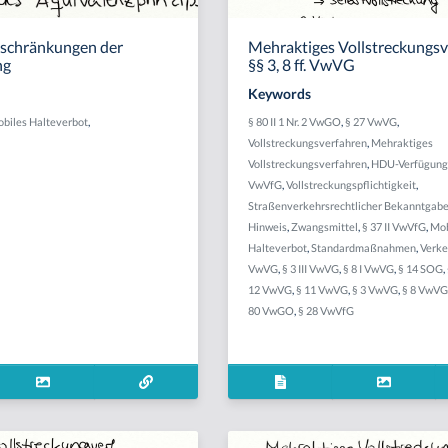
nschränkungen der
Mehraktiges Vollstreckungsv
ng
§§ 3, 8 ff. VwVG
Keywords
biles Halteverbot
,
§ 80 II 1 Nr. 2 VwGO
,
§ 27 VwVG
,
Vollstreckungsverfahren
,
Mehraktiges
Vollstreckungsverfahren
,
HDU-Verfügun
VwVfG
,
Vollstreckungspflichtigkeit
,
Straßenverkehrsrechtlicher Bekanntgabe
Hinweis
,
Zwangsmittel
,
§ 37 II VwVfG
,
Mob
Halteverbot
,
Standardmaßnahmen
,
Verke
VwVG
,
§ 3 III VwVG
,
§ 8 I VwVG
,
§ 14 SOG
,
12 VwVG
,
§ 11 VwVG
,
§ 3 VwVG
,
§ 8 VwV
80 VwGO
,
§ 28 VwVfG