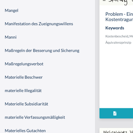
Mangel
Problem - Ei
Kostentragu
Manifestation des Zueignungswillens
Keywords
Kostenbescheid
,
Mo
Manni
Äquivalenzprinzip
Maßregeln der Besserung und Sicherung
Maßregelungsverbot
Materielle Beschwer
materielle Illegalität
Materielle Subsidiarität
materielle Verfassungsmäßigkeit
Materielles Gutachten