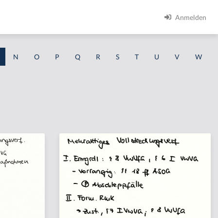
Anmelden
N
O
P
Q
R
S
T
U
V
W