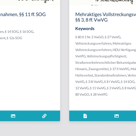
ahmen, §§ 11 ff. SOG
Mehraktiges Vollstreckungsv
§§ 3, 8 ff. VwVG
Keywords
en
,
§ 14 SOG
,
§ 16 SOG
,
§ 80 II 1 Nr. 2 VwGO
,
§ 27 VwVG
,
ment
,
§ 12a SOG
Vollstreckungsverfahren
,
Mehraktiges
Vollstreckungsverfahren
,
HDU-Verfügun
VwVfG
,
Vollstreckungspflichtigkeit
,
Straßenverkehrsrechtlicher Bekanntgabe
Hinweis
,
Zwangsmittel
,
§ 37 II VwVfG
,
Mob
Halteverbot
,
Standardmaßnahmen
,
Verke
VwVG
,
§ 3 III VwVG
,
§ 8 I VwVG
,
§ 14 SOG
,
12 VwVG
,
§ 11 VwVG
,
§ 3 VwVG
,
§ 8 VwV
80 VwGO
,
§ 28 VwVfG