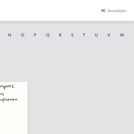
Anmelden
N
O
P
Q
R
S
T
U
V
W