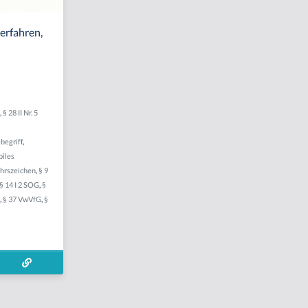
erfahren,
g
,
§ 28 II Nr. 5
begriff
,
iles
hrszeichen
,
§ 9
§ 14 I 2 SOG
,
§
G
,
§ 37 VwVfG
,
§