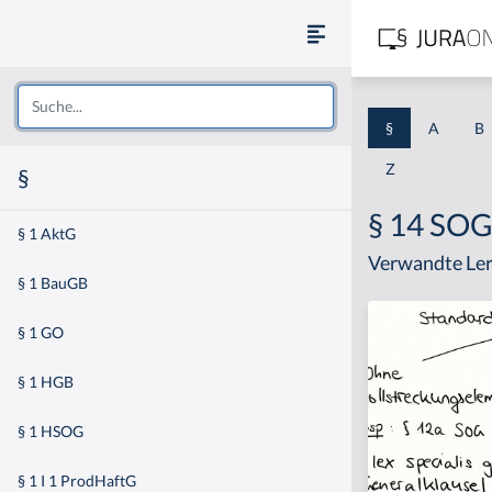
§
A
B
Z
§
§ 14 SO
§ 1 AktG
Verwandte Ler
§ 1 BauGB
§ 1 GO
§ 1 HGB
§ 1 HSOG
§ 1 I 1 ProdHaftG