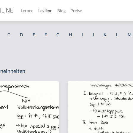
Lernen
Lexikon
Blog
Preise
C
D
E
F
G
H
I
J
K
L
M
G
neinheiten