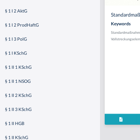
§ 1 I 2 AktG
Standardmaßn
Keywords
§ 1 I 2 ProdHaftG
Standardmaßnahm
§ 1 I 3 PolG
Vollstreckungsele
§ 1 I KSchG
§ 1 II 1 KSchG
§ 1 II 1 NSOG
§ 1 II 2 KSchG
§ 1 II 3 KSchG
§ 1 II HGB
§ 1 II KSchG