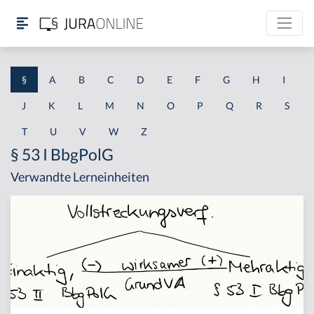
§
A
B
C
D
E
F
G
H
I
J
K
L
M
N
O
P
Q
R
S
T
U
V
W
Z
§ 53 I BbgPolG
Verwandte Lerneinheiten