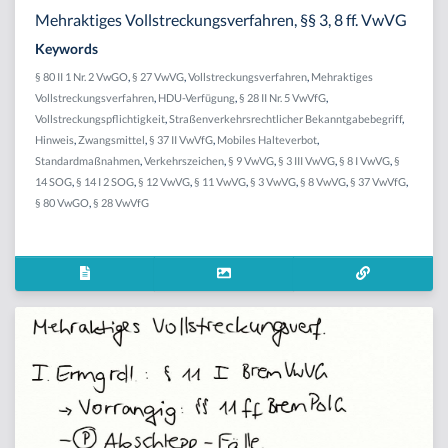
Mehraktiges Vollstreckungsverfahren, §§ 3, 8 ff. VwVG
Keywords
§ 80 II 1 Nr. 2 VwGO
,
§ 27 VwVG
,
Vollstreckungsverfahren
,
Mehraktiges
Vollstreckungsverfahren
,
HDU-Verfügung
,
§ 28 II Nr. 5 VwVfG
,
Vollstreckungspflichtigkeit
,
Straßenverkehrsrechtlicher Bekanntgabebegriff
,
Hinweis
,
Zwangsmittel
,
§ 37 II VwVfG
,
Mobiles Halteverbot
,
Standardmaßnahmen
,
Verkehrszeichen
,
§ 9 VwVG
,
§ 3 III VwVG
,
§ 8 I VwVG
,
§
14 SOG
,
§ 14 I 2 SOG
,
§ 12 VwVG
,
§ 11 VwVG
,
§ 3 VwVG
,
§ 8 VwVG
,
§ 37 VwVfG
,
§ 80 VwGO
,
§ 28 VwVfG