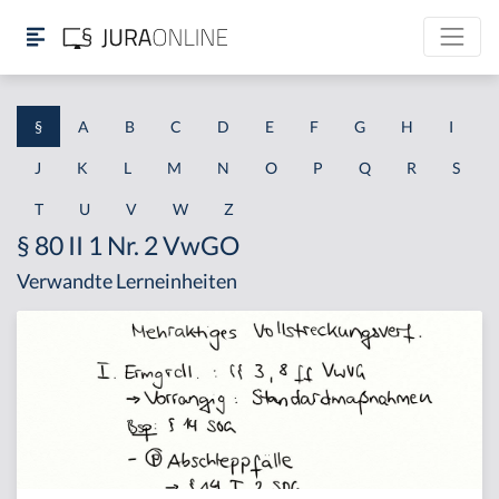
§
A
B
C
D
E
F
G
H
I
J
K
L
M
N
O
P
Q
R
S
T
U
V
W
Z
§ 80 II 1 Nr. 2 VwGO
Verwandte Lerneinheiten