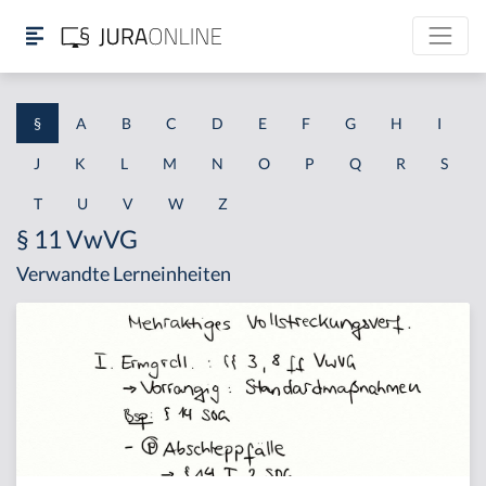
§
A
B
C
D
E
F
G
H
I
J
K
L
M
N
O
P
Q
R
S
T
U
V
W
Z
§ 11 VwVG
Verwandte Lerneinheiten