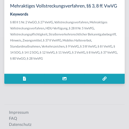
Mehraktiges Vollstreckungsverfahren, §§ 3, 8 ff. VwVG
Keywords
§ 80 II 1 Nr. 2 VwGO
,
§ 27 VwVG
,
Vollstreckungsverfahren
,
Mehraktiges
Vollstreckungsverfahren
,
HDU-Verfügung
,
§ 28 II Nr. 5 VwVfG
,
Vollstreckungspflichtigkeit
,
Straßenverkehrsrechtlicher Bekanntgabebegriff
,
Hinweis
,
Zwangsmittel
,
§ 37 II VwVfG
,
Mobiles Halteverbot
,
Standardmaßnahmen
,
Verkehrszeichen
,
§ 9 VwVG
,
§ 3 III VwVG
,
§ 8 I VwVG
,
§
14 SOG
,
§ 14 I 2 SOG
,
§ 12 VwVG
,
§ 11 VwVG
,
§ 3 VwVG
,
§ 8 VwVG
,
§ 37 VwVfG
,
§ 80 VwGO
,
§ 28 VwVfG
Impressum
FAQ
Datenschutz