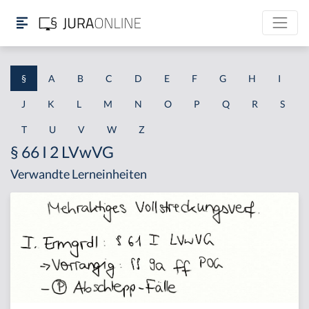
§
A
B
C
D
E
F
G
H
I
J
K
L
M
N
O
P
Q
R
S
T
U
V
W
Z
§ 66 I 2 LVwVG
Verwandte Lerneinheiten