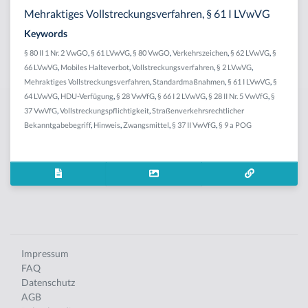
Mehraktiges Vollstreckungsverfahren, § 61 I LVwVG
Keywords
§ 80 II 1 Nr. 2 VwGO
,
§ 61 LVwVG
,
§ 80 VwGO
,
Verkehrszeichen
,
§ 62 LVwVG
,
§
66 LVwVG
,
Mobiles Halteverbot
,
Vollstreckungsverfahren
,
§ 2 LVwVG
,
Mehraktiges Vollstreckungsverfahren
,
Standardmaßnahmen
,
§ 61 I LVwVG
,
§
64 LVwVG
,
HDU-Verfügung
,
§ 28 VwVfG
,
§ 66 I 2 LVwVG
,
§ 28 II Nr. 5 VwVfG
,
§
37 VwVfG
,
Vollstreckungspflichtigkeit
,
Straßenverkehrsrechtlicher
Bekanntgabebegriff
,
Hinweis
,
Zwangsmittel
,
§ 37 II VwVfG
,
§ 9 a POG
Impressum
FAQ
Datenschutz
AGB