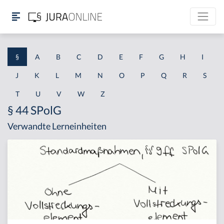
§
A
B
C
D
E
F
G
H
I
J
K
L
M
N
O
P
Q
R
S
T
U
V
W
Z
§ 44 SPolG
Verwandte Lerneinheiten