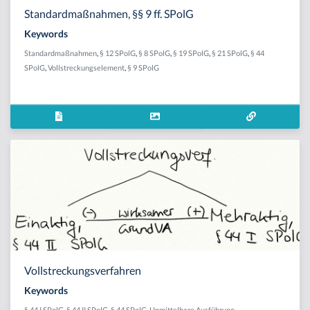
Standardmaßnahmen, §§ 9 ff. SPolG
Keywords
Standardmaßnahmen
,
§ 12 SPolG
,
§ 8 SPolG
,
§ 19 SPolG
,
§ 21 SPolG
,
§ 44
SPolG
,
Vollstreckungselement
,
§ 9 SPolG
Vollstreckungsverfahren
Keywords
§ 44 I SPolG
,
§ 44 II SPolG
,
§ 44 SPolG
,
Unmittelbare Ausführung
,