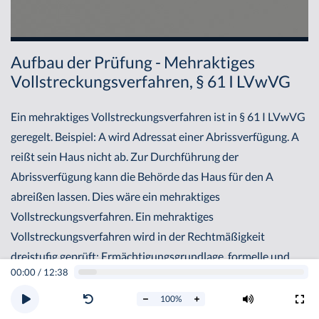
Aufbau der Prüfung - Mehraktiges
Vollstreckungsverfahren, § 61 I LVwVG
Ein mehraktiges Vollstreckungsverfahren ist in § 61 I LVwVG
geregelt. Beispiel: A wird Adressat einer Abrissverfügung. A
reißt sein Haus nicht ab. Zur Durchführung der
Abrissverfügung kann die Behörde das Haus für den A
abreißen lassen. Dies wäre ein mehraktiges
Vollstreckungsverfahren. Ein mehraktiges
Vollstreckungsverfahren wird in der Rechtmäßigkeit
dreistufig geprüft: Ermächtigungsgrundlage, formelle und
00:00
/
12:38
materielle Rechtmäßigkeit.
100
%
I. Ermächtigungsgrundlage: § 61 I LVwVG