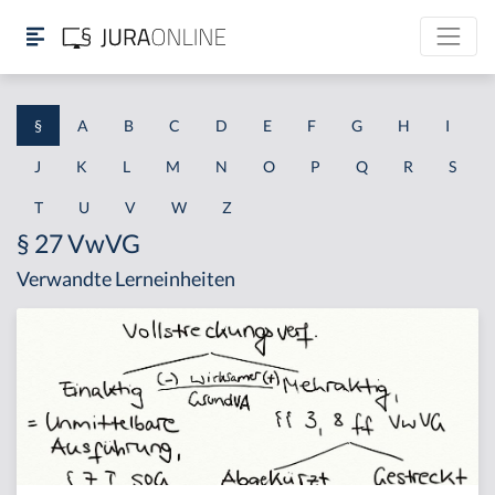
§
A
B
C
D
E
F
G
H
I
J
K
L
M
N
O
P
Q
R
S
T
U
V
W
Z
§ 27 VwVG
Verwandte Lerneinheiten