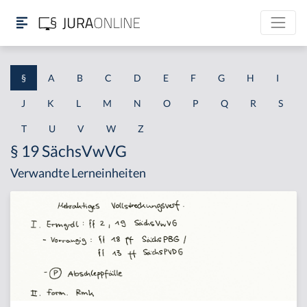
§
A
B
C
D
E
F
G
H
I
J
K
L
M
N
O
P
Q
R
S
T
U
V
W
Z
§ 19 SächsVwVG
Verwandte Lerneinheiten