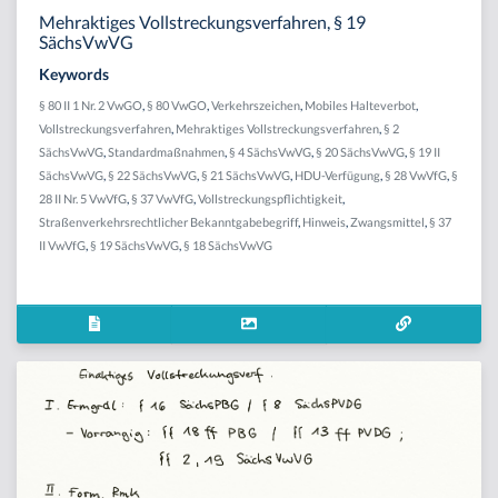
Mehraktiges Vollstreckungsverfahren, § 19
SächsVwVG
Keywords
§ 80 II 1 Nr. 2 VwGO
,
§ 80 VwGO
,
Verkehrszeichen
,
Mobiles Halteverbot
,
Vollstreckungsverfahren
,
Mehraktiges Vollstreckungsverfahren
,
§ 2
SächsVwVG
,
Standardmaßnahmen
,
§ 4 SächsVwVG
,
§ 20 SächsVwVG
,
§ 19 II
SächsVwVG
,
§ 22 SächsVwVG
,
§ 21 SächsVwVG
,
HDU-Verfügung
,
§ 28 VwVfG
,
§
28 II Nr. 5 VwVfG
,
§ 37 VwVfG
,
Vollstreckungspflichtigkeit
,
Straßenverkehrsrechtlicher Bekanntgabebegriff
,
Hinweis
,
Zwangsmittel
,
§ 37
II VwVfG
,
§ 19 SächsVwVG
,
§ 18 SächsVwVG