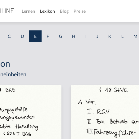
Lernen
Lexikon
Blog
Preise
C
D
E
F
G
H
I
J
K
L
M
ion
neinheiten