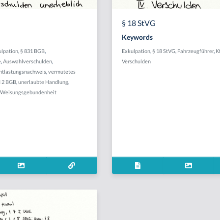
§ 18 StVG
Keywords
ulpation
,
§ 831 BGB
,
Exkulpation
,
§ 18 StVG
,
Fahrzeugführer
,
K
e
,
Auswahlverschulden
,
Verschulden
Entlastungsnachweis
,
vermutetes
I 2 BGB
,
unerlaubte Handlung
,
Weisungsgebundenheit