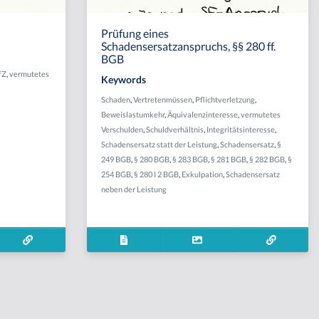
Prüfung eines
Schadensersatzanspruchs, §§ 280 ff.
BGB
fZ
,
vermutetes
Keywords
Schaden
,
Vertretenmüssen
,
Pflichtverletzung
,
Beweislastumkehr
,
Äquivalenzinteresse
,
vermutetes
Verschulden
,
Schuldverhältnis
,
Integritätsinteresse
,
Schadensersatz statt der Leistung
,
Schadensersatz
,
§
249 BGB
,
§ 280 BGB
,
§ 283 BGB
,
§ 281 BGB
,
§ 282 BGB
,
§
254 BGB
,
§ 280 I 2 BGB
,
Exkulpation
,
Schadensersatz
neben der Leistung