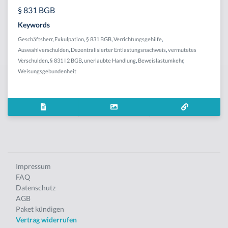
§ 831 BGB
Keywords
Geschäftsherr
,
Exkulpation
,
§ 831 BGB
,
Verrichtungsgehilfe
,
Auswahlverschulden
,
Dezentralisierter Entlastungsnachweis
,
vermutetes
Verschulden
,
§ 831 I 2 BGB
,
unerlaubte Handlung
,
Beweislastumkehr
,
Weisungsgebundenheit
Impressum
FAQ
Datenschutz
AGB
Paket kündigen
Vertrag widerrufen