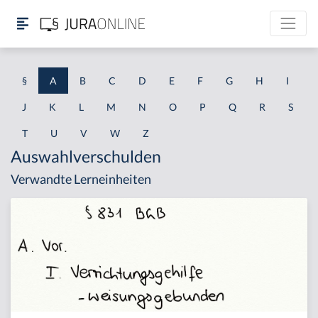
§
A
B
C
D
E
F
G
H
I
J
K
L
M
N
O
P
Q
R
S
T
U
V
W
Z
Auswahlverschulden
Verwandte Lerneinheiten