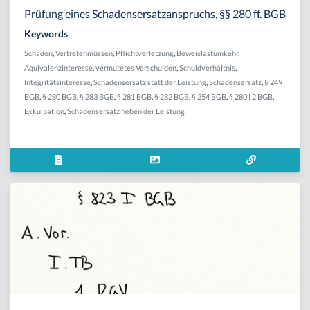
Prüfung eines Schadensersatzanspruchs, §§ 280 ff. BGB
Keywords
Schaden
,
Vertretenmüssen
,
Pflichtverletzung
,
Beweislastumkehr
,
Äquivalenzinteresse
,
vermutetes Verschulden
,
Schuldverhältnis
,
Integritätsinteresse
,
Schadensersatz statt der Leistung
,
Schadensersatz
,
§ 249
BGB
,
§ 280 BGB
,
§ 283 BGB
,
§ 281 BGB
,
§ 282 BGB
,
§ 254 BGB
,
§ 280 I 2 BGB
,
Exkulpation
,
Schadensersatz neben der Leistung