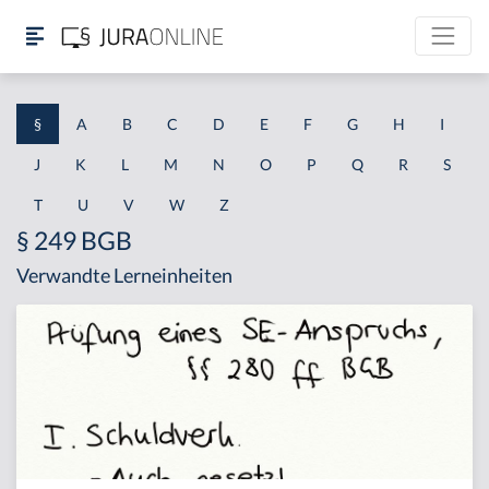
§
A
B
C
D
E
F
G
H
I
J
K
L
M
N
O
P
Q
R
S
T
U
V
W
Z
§ 249 BGB
Verwandte Lerneinheiten