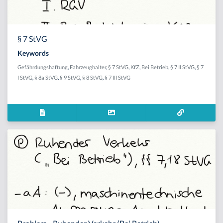
§ 7 StVG
Keywords
Gefährdungshaftung
,
Fahrzeughalter
,
§ 7 StVG
,
KfZ
,
Bei Betrieb
,
§ 7 II StVG
,
§ 7
I StVG
,
§ 8a StVG
,
§ 9 StVG
,
§ 8 StVG
,
§ 7 III StVG