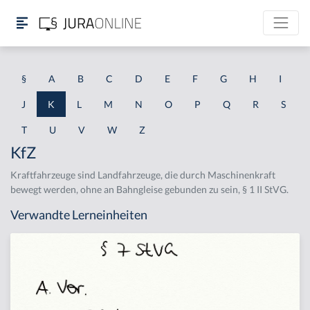
§
A
B
C
D
E
F
G
H
I
J
K
L
M
N
O
P
Q
R
S
T
U
V
W
Z
KfZ
Kraftfahrzeuge sind Landfahrzeuge, die durch Maschinenkraft
bewegt werden, ohne an Bahngleise gebunden zu sein, § 1 II StVG.
Verwandte Lerneinheiten