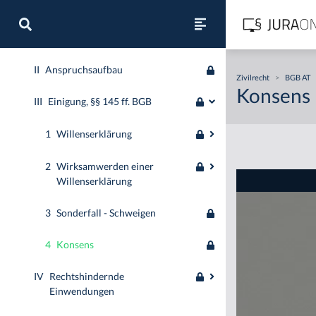
I
Prüfungsreihenfolge der
Anspruchsgrundlagen
II
Anspruchsaufbau
Zivilrecht
>
BGB AT
Konsens
III
Einigung, §§ 145 ff. BGB
1
Willenserklärung
2
Wirksamwerden einer
Willenserklärung
3
Sonderfall - Schweigen
4
Konsens
IV
Rechtshindernde
Einwendungen