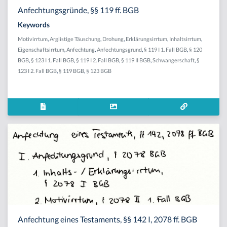
Anfechtungsgründe, §§ 119 ff. BGB
Keywords
Motivirrtum
,
Arglistige Täuschung
,
Drohung
,
Erklärungsirrtum
,
Inhaltsirrtum
,
Eigenschaftsirrtum
,
Anfechtung
,
Anfechtungsgrund
,
§ 119 I 1. Fall BGB
,
§ 120
BGB
,
§ 123 I 1. Fall BGB
,
§ 119 I 2. Fall BGB
,
§ 119 II BGB
,
Schwangerschaft
,
§
123 I 2. Fall BGB
,
§ 119 BGB
,
§ 123 BGB
Anfechtung eines Testaments, §§ 142 I, 2078 ff. BGB