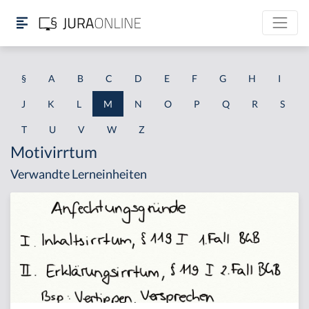
§
A
B
C
D
E
F
G
H
I
J
K
L
M
N
O
P
Q
R
S
T
U
V
W
Z
Motivirrtum
Verwandte Lerneinheiten