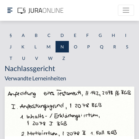
§
A
B
C
D
E
F
G
H
I
J
K
L
M
N
O
P
Q
R
S
T
U
V
W
Z
Nachlassgericht
Verwandte Lerneinheiten