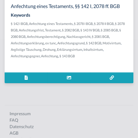
Anfechtung eines Testaments, §§ 142 I, 2078 ff. BGB
Keywords
§ 142 I BGB
,
Anfechtung eines Testaments
,
§ 2078 I BGB
,
§ 2078 II BGB
,
§ 2078
BGB
,
Anfechtungsfrist
,
Testament
,
§ 2082 BGB
,
§ 143 IV BGB
,
§ 2085 BGB
,
§
2080 BGB
,
Anfechtungsberechtigung
,
Nachlassgericht
,
§ 2081 BGB
,
Anfechtungserklärung
,
ex tunc
,
Anfechtungsgrund
,
§ 142 BGB
,
Motivirrtum
,
Arglistige Täuschung
,
Drohung
,
Erklärungsirrtum
,
Inhaltsirrtum
,
Anfechtungsgegner
,
Anfechtung
,
§ 143 BGB
Impressum
FAQ
Datenschutz
AGB