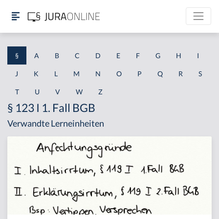
§
A
B
C
D
E
F
G
H
I
J
K
L
M
N
O
P
Q
R
S
T
U
V
W
Z
§ 123 I 1. Fall BGB
Verwandte Lerneinheiten