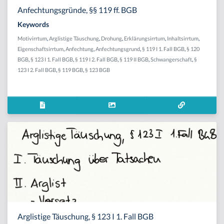
Anfechtungsgründe, §§ 119 ff. BGB
Keywords
Motivirrtum
,
Arglistige Täuschung
,
Drohung
,
Erklärungsirrtum
,
Inhaltsirrtum
,
Eigenschaftsirrtum
,
Anfechtung
,
Anfechtungsgrund
,
§ 119 I 1. Fall BGB
,
§ 120
BGB
,
§ 123 I 1. Fall BGB
,
§ 119 I 2. Fall BGB
,
§ 119 II BGB
,
Schwangerschaft
,
§
123 I 2. Fall BGB
,
§ 119 BGB
,
§ 123 BGB
Arglistige Täuschung, § 123 I 1. Fall BGB