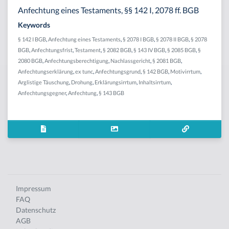
Anfechtung eines Testaments, §§ 142 I, 2078 ff. BGB
Keywords
§ 142 I BGB
,
Anfechtung eines Testaments
,
§ 2078 I BGB
,
§ 2078 II BGB
,
§ 2078
BGB
,
Anfechtungsfrist
,
Testament
,
§ 2082 BGB
,
§ 143 IV BGB
,
§ 2085 BGB
,
§
2080 BGB
,
Anfechtungsberechtigung
,
Nachlassgericht
,
§ 2081 BGB
,
Anfechtungserklärung
,
ex tunc
,
Anfechtungsgrund
,
§ 142 BGB
,
Motivirrtum
,
Arglistige Täuschung
,
Drohung
,
Erklärungsirrtum
,
Inhaltsirrtum
,
Anfechtungsgegner
,
Anfechtung
,
§ 143 BGB
Impressum
FAQ
Datenschutz
AGB