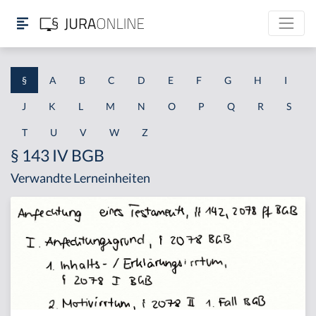
§
A
B
C
D
E
F
G
H
I
J
K
L
M
N
O
P
Q
R
S
T
U
V
W
Z
§ 143 IV BGB
Verwandte Lerneinheiten