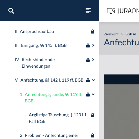
I
Prüfungsreihenfolge der
Anspruchsgrundlagen
II
Anspruchsaufbau
Zivilrecht
>
BGB AT
Anfechtu
III
Einigung, §§ 145 ff. BGB
IV
Rechtshindernde
Einwendungen
V
Anfechtung, §§ 142 I, 119 ff. BGB
1
Anfechtungsgründe, §§ 119 ff.
BGB
-
Arglistige Täuschung, § 123 I 1.
Fall BGB
2
Problem - Anfechtung einer