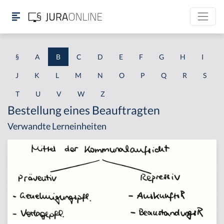
§
A
B
C
D
E
F
G
H
I
J
K
L
M
N
O
P
Q
R
S
T
U
V
W
Z
Bestellung eines Beauftragten
Verwandte Lerneinheiten