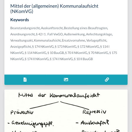
Mittel der (allgemeinen) Kommunalaufsicht
(NKomVG)
Keywords
Beanstandungsrecht
,
Auskunftsrecht
,
Bestellung eines Beauftragten
,
Anordnungsrecht
,
§ 42 I 1 . Fall VwGO
,
Außenwirkung
,
Anfechtungsklage
,
Verwaltungsakt
,
Kommunalaufsicht
,
Ersatzvornahme
,
Vorlagepflicht
,
Anzeigepflicht
,
§ 174 NKomVG
,
§ 173 NKomVG
,
§ 172 NKomVG
,
§ 114 I
NKomVG
,
§ 114 NKomVG
,
§ 10 BauGB
,
§ 70 II NKomVG
,
§ 70 NKomVG
,
§ 175
NKomVG
,
§ 174 II NKomVG
,
§ 174 I NKomVG
,
§ 10 II BauGB