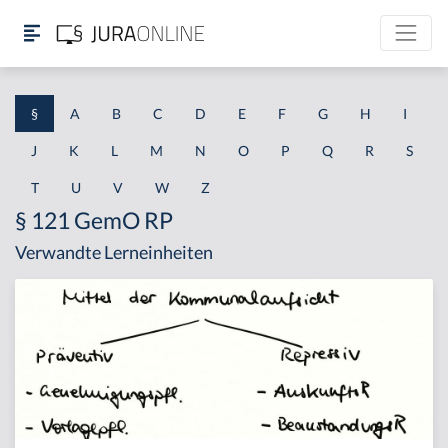
§
A
B
C
D
E
F
G
H
I
J
K
L
M
N
O
P
Q
R
S
T
U
V
W
Z
§ 121 GemO RP
Verwandte Lerneinheiten