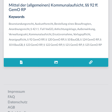
Mittel der (allgemeinen) Kommunalaufsicht, §§ 92 ff.
GemO RP
Keywords
Beanstandungsrecht
,
Auskunftsrecht
,
Bestellung eines Beauftragten
,
Anordnungsrecht
,
§ 42 I 1 . Fall VwGO
,
Anfechtungsklage
,
Außenwirkung
,
Verwaltungsakt
,
Kommunalaufsicht
,
Ersatzvornahme
,
Vorlagepflicht
,
Anzeigepflicht
,
§ 92 GemO RP
,
§ 120 GemO RP
,
§ 10 BauGB
,
§ 124 GemO RP
,
§
10 II BauGB
,
§ 123 GemO RP
,
§ 122 GemO RP
,
§ 121 GemO RP
,
§ 125 GemO RP
Impressum
FAQ
Datenschutz
AGB