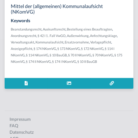
Mittel der (allgemeinen) Kommunalaufsicht
(NKomVG)
Keywords
Beanstandungsrecht
,
Auskunftsrecht
,
Bestellung eines Beauftragten
,
Anordnungsrecht
,
§ 42 I 1 . Fall VwGO
,
Außenwirkung
,
Anfechtungsklage
,
Verwaltungsakt
,
Kommunalaufsicht
,
Ersatzvornahme
,
Vorlagepflicht
,
Anzeigepflicht
,
§ 174 NKomVG
,
§ 173 NKomVG
,
§ 172 NKomVG
,
§ 114 I
NKomVG
,
§ 114 NKomVG
,
§ 10 BauGB
,
§ 70 II NKomVG
,
§ 70 NKomVG
,
§ 175
NKomVG
,
§ 174 II NKomVG
,
§ 174 I NKomVG
,
§ 10 II BauGB
Impressum
FAQ
Datenschutz