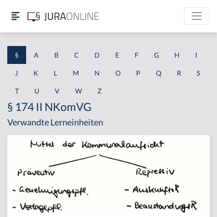
§
A
B
C
D
E
F
G
H
I
J
K
L
M
N
O
P
Q
R
S
T
U
V
W
Z
§ 174 II NKomVG
Verwandte Lerneinheiten