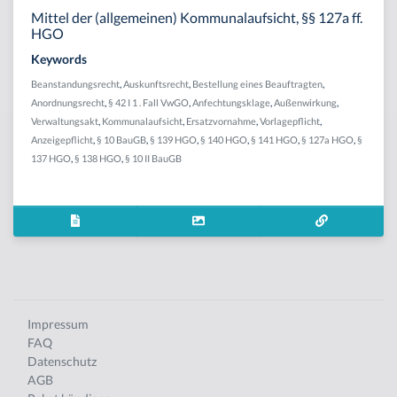
Mittel der (allgemeinen) Kommunalaufsicht, §§ 127a ff.
HGO
Keywords
Beanstandungsrecht
,
Auskunftsrecht
,
Bestellung eines Beauftragten
,
Anordnungsrecht
,
§ 42 I 1 . Fall VwGO
,
Anfechtungsklage
,
Außenwirkung
,
Verwaltungsakt
,
Kommunalaufsicht
,
Ersatzvornahme
,
Vorlagepflicht
,
Anzeigepflicht
,
§ 10 BauGB
,
§ 139 HGO
,
§ 140 HGO
,
§ 141 HGO
,
§ 127a HGO
,
§
137 HGO
,
§ 138 HGO
,
§ 10 II BauGB
Impressum
FAQ
Datenschutz
AGB