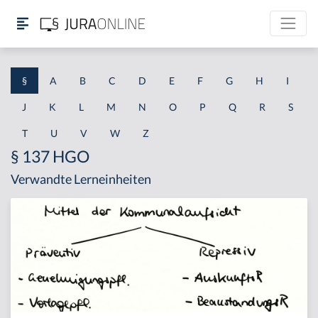
§
A
B
C
D
E
F
G
H
I
J
K
L
M
N
O
P
Q
R
S
T
U
V
W
Z
§ 137 HGO
Verwandte Lerneinheiten