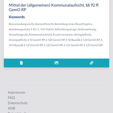
Mittel der (allgemeinen) Kommunalaufsicht, §§ 92 ff.
GemO RP
Keywords
Beanstandungsrecht
,
Auskunftsrecht
,
Bestellung eines Beauftragten
,
Anordnungsrecht
,
§ 42 I 1 . Fall VwGO
,
Anfechtungsklage
,
Außenwirkung
,
Verwaltungsakt
,
Kommunalaufsicht
,
Ersatzvornahme
,
Vorlagepflicht
,
Anzeigepflicht
,
§ 92 GemO RP
,
§ 120 GemO RP
,
§ 10 BauGB
,
§ 124 GemO RP
,
§
10 II BauGB
,
§ 123 GemO RP
,
§ 122 GemO RP
,
§ 121 GemO RP
,
§ 125 GemO RP
Impressum
FAQ
Datenschutz
AGB