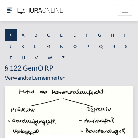
§
A
B
C
D
E
F
G
H
I
J
K
L
M
N
O
P
Q
R
S
T
U
V
W
Z
§ 122 GemO RP
Verwandte Lerneinheiten